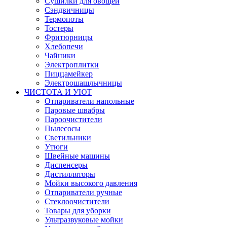
Сушилки для овощей
Сэндвичницы
Термопоты
Тостеры
Фритюрницы
Хлебопечи
Чайники
Электроплитки
Пиццамейкер
Электрошашлычницы
ЧИСТОТА И УЮТ
Отпариватели напольные
Паровые швабры
Пароочистители
Пылесосы
Светильники
Утюги
Швейные машины
Диспенсеры
Дистилляторы
Мойки высокого давления
Отпариватели ручные
Стеклоочистители
Товары для уборки
Ультразвуковые мойки