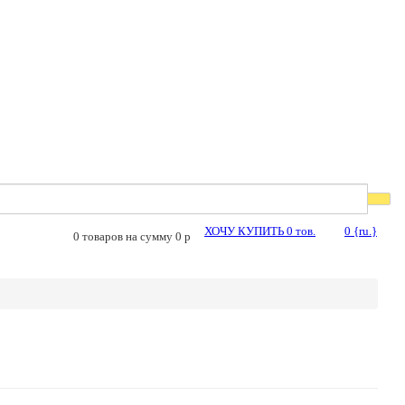
ХОЧУ КУПИТЬ
0
тов.
0
{ru.}
0
товаров на сумму
0
p