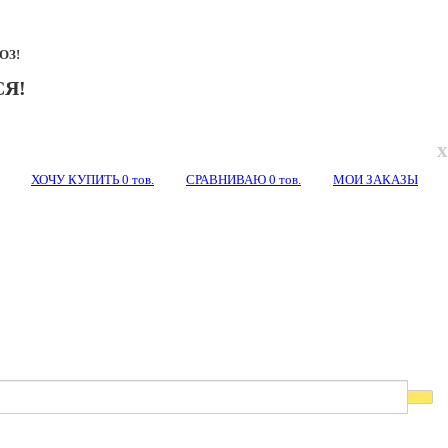
ОЗ!
Я!
x
ХОЧУ КУПИТЬ
0
тов.
СРАВНИВАЮ
0
тов.
МОИ ЗАКАЗЫ