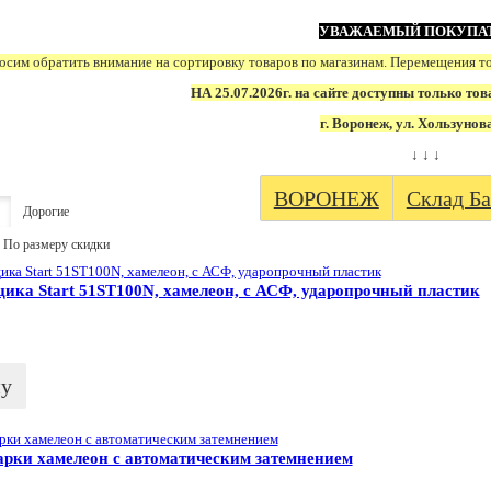
УВАЖАЕМЫЙ ПОКУПА
сим обратить внимание на сортировку товаров по магазинам. Перемещения т
НА 25.07.2026г. на сайте доступны только тов
г. Воронеж, ул. Хользунов
↓ ↓ ↓
ВОРОНЕЖ
Склад Ба
Дорогие
По размеру скидки
ика Start 51ST100N, хамелеон, с АСФ, ударопрочный пластик
ну
арки хамелеон с автоматическим затемнением