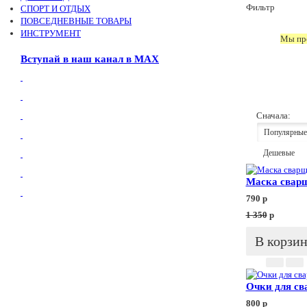
Фильтр
СПОРТ И ОТДЫХ
ПОВСЕДНЕВНЫЕ ТОВАРЫ
ИНСТРУМЕНТ
Мы про
Вступай в наш канал в МАХ
Сначала:
Популярные
Дешевые
Маска сварщ
790
p
1 350
p
В корзи
Очки для св
800
p