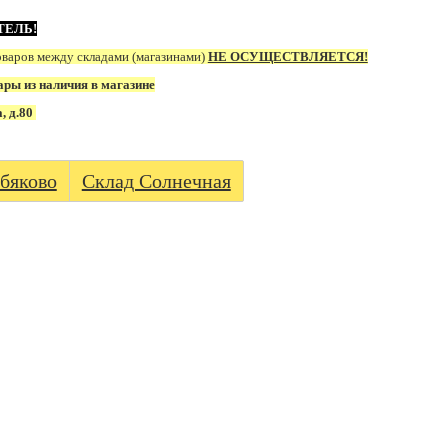
ТЕЛЬ!
оваров между складами (магазинами)
НЕ ОСУЩЕСТВЛЯЕТСЯ!
ары из наличия в магазине
а, д.80
бяково
Склад Солнечная