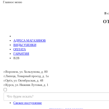
Главное меню
В 
О
АДРЕСА МАГАЗИНОВ
ВИДЫ УЦЕНКИ
ОПЛАТА
ГАРАНТИЯ
B2B
г.Воронеж, ул. Хользунова, д. 80
г.Липецк, Товарный проезд, д. 1а
г.Орёл, ул. Октябрьская, д. 48
г.Курск, ул. Нижняя Луговая, д. 1
Свежее поступление