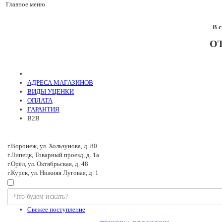
Главное меню
В 
О
АДРЕСА МАГАЗИНОВ
ВИДЫ УЦЕНКИ
ОПЛАТА
ГАРАНТИЯ
B2B
г.Воронеж, ул. Хользунова, д. 80
г.Липецк, Товарный проезд, д. 1а
г.Орёл, ул. Октябрьская, д. 48
г.Курск, ул. Нижняя Луговая, д. 1
Свежее поступление