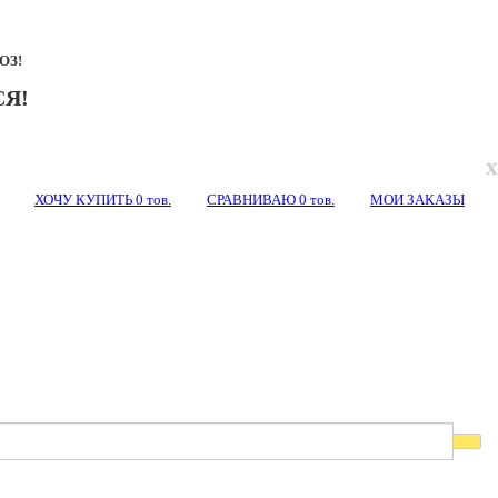
ОЗ!
Я!
x
ХОЧУ КУПИТЬ
0
тов.
СРАВНИВАЮ
0
тов.
МОИ ЗАКАЗЫ