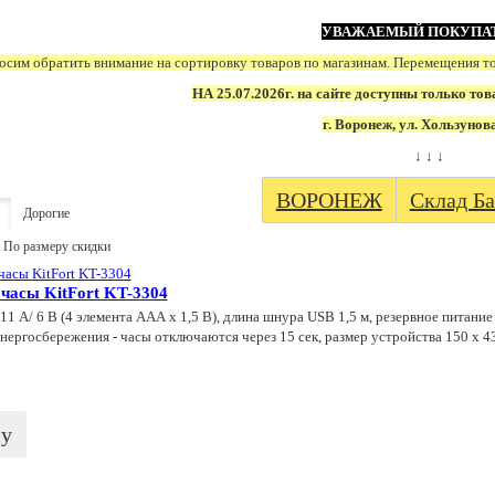
УВАЖАЕМЫЙ ПОКУПА
сим обратить внимание на сортировку товаров по магазинам. Перемещения т
НА 25.07.2026г. на сайте доступны только тов
г. Воронеж, ул. Хользунов
↓ ↓ ↓
ВОРОНЕЖ
Склад Ба
Дорогие
По размеру скидки
часы KitFort KT-3304
11 А/ 6 В (4 элемента ААА х 1,5 В), длина шнура USB 1,5 м, резервное питание
нергосбережения - часы отключаются через 15 сек, размер устройства 150 х 4
ну