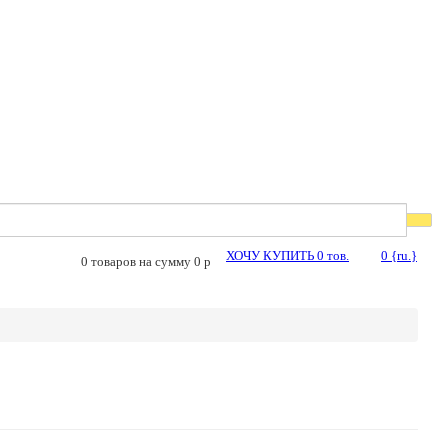
ХОЧУ КУПИТЬ
0
тов.
0
{ru.}
0
товаров на сумму
0
p