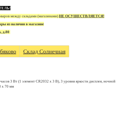
ТЕЛЬ!
оваров между складами (магазинами)
НЕ ОСУЩЕСТВЛЯЕТСЯ!
ары из наличия в магазине
а, д.80
бяково
Склад Солнечная
 часов 3 Вт (1 элемент CR2032 х 3 В), 3 уровня яркости дисплея, ночной
3 х 70 мм