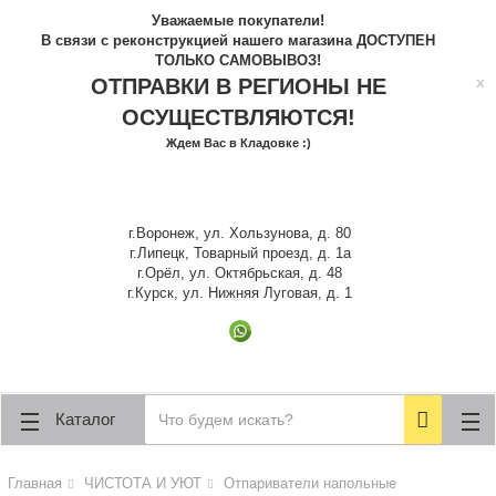
lose
lose
Уважаемые покупатели!
В связи с реконструкцией нашего магазина ДОСТУПЕН
ТОЛЬКО САМОВЫВОЗ!
x
ОТПРАВКИ В РЕГИОНЫ НЕ
ОСУЩЕСТВЛЯЮТСЯ!
Ждем Вас в Кладовке :)
г.Воронеж, ул. Хользунова, д. 80
г.Липецк, Товарный проезд, д. 1а
г.Орёл, ул. Октябрьская, д. 48
г.Курск, ул. Нижняя Луговая, д. 1
Каталог
Главная
ЧИСТОТА И УЮТ
Отпариватели напольные