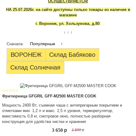
ОСУЩЕСТВЛЯЕТСЯ!
НА 25.07.2026г. на сайте доступны только товары из наличия в
магазине
г. Воронеж, ул. Хользунова, д.80
↓ ↓ ↓
Популярные
Сначала:
ВОРОНЕЖ
Склад Бабяково
Склад Солнечная
Фритюрница GFGRIL GFF-M2500 MASTER COOK
Мощность 2400 Вт, съемная чаша с антипригарным покрытием и
отметками мин. 1,2 л и макс. 2,5 л уровня, терморегулятор,
вместимость 0,8 кг, смотровое окно, полностью разборная
конструкция для удобства чистки и хранения
3 650
p
4 990
p