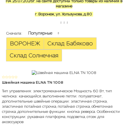
НА 25.07.2026г. на сайте доступны только товары из наличия в
магазине
г. Воронеж, ул. Хользунова, д.80
↓ ↓ ↓
Популярные
Сначала:
ВОРОНЕЖ
Склад Бабяково
Склад Солнечная
Швейная машина ELNA TN 1008
Тип управления: электромеханическое Мощность 60 Вт, тип
челнока: качающийся, выполнение петли: полуавтомат,
дополнительные швейные операции: эластичная строчка,
эластичная потайная строчка, потайная строчка, обметочная
строчка, дополнительные функции: кнопка реверса. Особенности
конструкции: рукавная платформа, подсветка, отсек для
аксессуаров