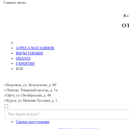
Главное меню
В 
О
АДРЕСА МАГАЗИНОВ
ВИДЫ УЦЕНКИ
ОПЛАТА
ГАРАНТИЯ
B2B
г.Воронеж, ул. Хользунова, д. 80
г.Липецк, Товарный проезд, д. 1а
г.Орёл, ул. Октябрьская, д. 48
г.Курск, ул. Нижняя Луговая, д. 1
Свежее поступление