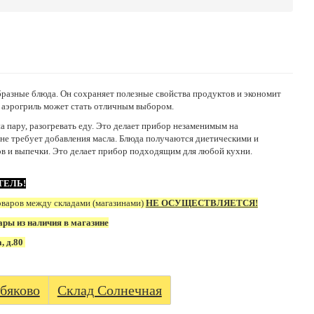
разные блюда. Он сохраняет полезные свойства продуктов и экономит
о аэрогриль может стать отличным выбором.
а пару, разогревать еду. Это делает прибор незаменимым на
 не требует добавления масла. Блюда получаются диетическими и
в и выпечки. Это делает прибор подходящим для любой кухни.
ТЕЛЬ!
оваров между складами (магазинами)
НЕ ОСУЩЕСТВЛЯЕТСЯ!
ары из наличия в магазине
а, д.80
бяково
Склад Солнечная