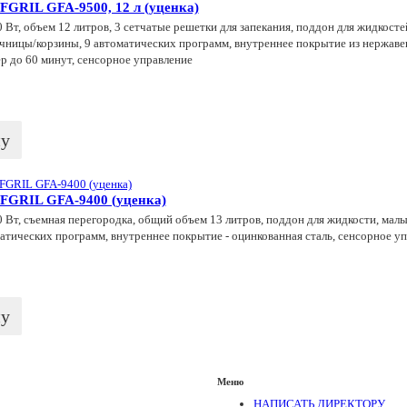
FGRIL GFA-9500, 12 л (уценка)
Вт, объем 12 литров, 3 сетчатые решетки для запекания, поддон для жидкосте
ницы/корзины, 9 автоматических программ, внутреннее покрытие из нержавею
ер до 60 минут, сенсорное управление
ну
FGRIL GFA-9400 (уценка)
Вт, съемная перегородка, общий объем 13 литров, поддон для жидкости, мал
матических программ, внутреннее покрытие - оцинкованная сталь, сенсорное уп
ну
Меню
НАПИСАТЬ ДИРЕКТОРУ