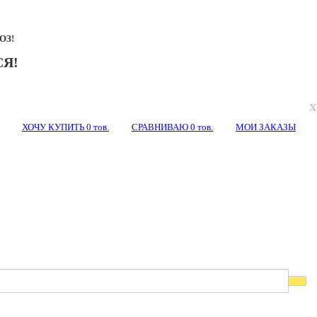
ОЗ!
Я!
x
ХОЧУ КУПИТЬ
0
тов.
СРАВНИВАЮ
0
тов.
МОИ ЗАКАЗЫ