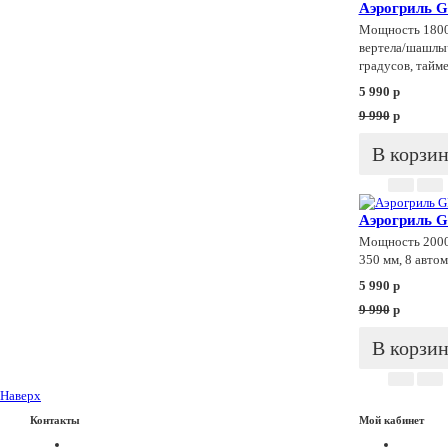
Аэрогриль G
Мощность 1800 
вертела/шашлыч
градусов, тайм
5 990
p
9 990
p
В корзи
Аэрогриль G
Мощность 2000 
350 мм, 8 авто
5 990
p
9 990
p
В корзи
Наверх
Контакты
Мой кабинет