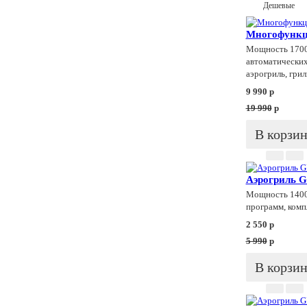
Дешевые
Многофункц
Мощность 1700 
автоматических
аэрогриль, грил
9 990
p
19 990
p
В корзи
Аэрогриль 
Мощность 1400 
программ, комп
2 550
p
5 990
p
В корзи