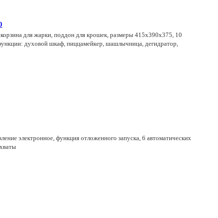
0
 корзина для жарки, поддон для крошек, размеры 415x390x375, 10
 функции: духовой шкаф, пиццамейкер, шашлычница, дегидратор,
вление электронное, функция отложенного запуска, 6 автоматических
ухваты