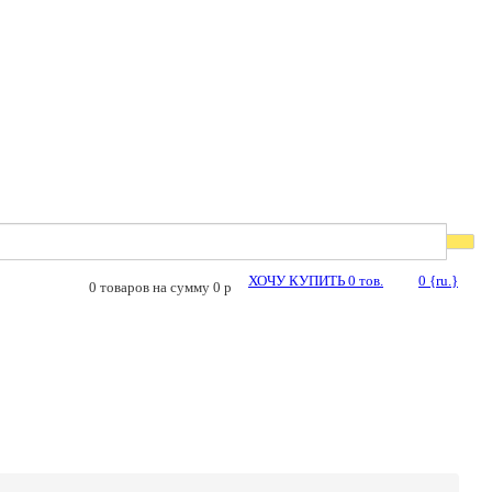
ХОЧУ КУПИТЬ
0
тов.
0
{ru.}
0
товаров на сумму
0
p
ПОКУПКИ В КРЕДИТ!
БЕЗ ПЕРВОНАЧАЛЬНОГО
ВЗНОСА!