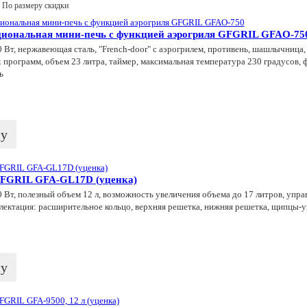
По размеру скидки
иональная мини-печь с функцией аэрогриля GFGRIL GFAO-75
Вт, нержавеющая сталь, "French-door" с аэрогрилем, противень, шашлычница,
 программ, объем 23 литра, таймер, максимальная температура 230 градусов,
ь
ну
GFGRIL GFA-GL17D (уценка)
Вт, полезный объем 12 л, возможность увеличения объема до 17 литров, упра
лектация: расширительное кольцо, верхняя решетка, нижняя решетка, щипцы-
ну