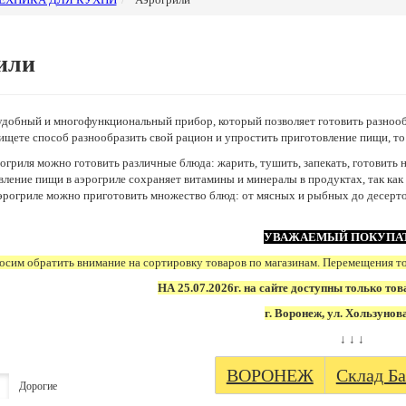
или
удобный и многофункциональный прибор, который позволяет готовить разнооб
 ищете способ разнообразить свой рацион и упростить приготовление пищи, т
гриля можно готовить различные блюда: жарить, тушить, запекать, готовить н
вление пищи в аэрогриле сохраняет витамины и минералы в продуктах, так как
эрогриле можно приготовить множество блюд: от мясных и рыбных до десерто
УВАЖАЕМЫЙ ПОКУПА
сим обратить внимание на сортировку товаров по магазинам. Перемещения т
НА 25.07.2026г. на сайте доступны только тов
г. Воронеж, ул. Хользунов
↓ ↓ ↓
ВОРОНЕЖ
Склад Ба
Дорогие