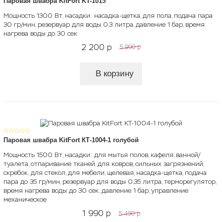
Паровая швабра KitFort KT-1015
Мощность 1300 Вт, насадки: насадка-щетка, для пола, подача пара
30 гр/мин, резервуар для воды 0,3 литра, давление 1 бар, время
нагрева воды до 30 сек
2 200
p
5 990
p
В корзину
Паровая швабра KitFort КТ-1004-1 голубой
Мощность 1500 Вт, насадки: для мытья полов, кафеля, ванной/
туалета, отпаривание тканей, для ковров, сильных загрязнений,
скребок, для стекол, для мебели, щелевая, насадка-щетка, подача
пара до 35 гр/мин, резервуар для воды 0,35 литра, терморегулятор,
время нагрева воды до 30 сек, давление 1 бар, управление
механическое
1 990
p
5 490
p