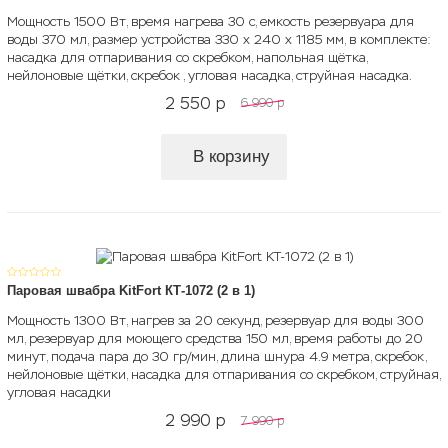
Мощность 1500 Вт, время нагрева 30 с, емкость резервуара для
воды 370 мл, размер устройства 330 х 240 х 1185 мм, в комплекте:
насадка для отпаривания со скребком, напольная щётка,
нейлоновые щётки, скребок , угловая насадка, струйная насадка.
2 550
p
6 990
p
В корзину
Паровая швабра KitFort КТ-1072 (2 в 1)
Мощность 1300 Вт, нагрев за 20 секунд, резервуар для воды 300
мл, резервуар для моющего средства 150 мл, время работы до 20
минут, подача пара до 30 гр/мин, длина шнура 4.9 метра, скребок,
нейлоновые щётки, насадка для отпаривания со скребком, струйная,
угловая насадки
2 990
p
7 990
p