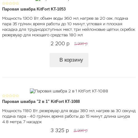
Паровая швабра KitFort KT-1053
Мощность 1300 Вт, объем воды 360 мл, нагрев за 20 сек, подача
пара 35 гр/мин, время работы до 10 минут, угловая и плоская
насадка для труднодоступных мест, три нейлоновые щётки, скребок,
резервуар для моющего средства 180 мл
2 200
p
5 990
p
В корзину
Паровая швабра "2 в 1" KitFort КТ-1088
Мощность 1180 Вт, резервуар для воды 380 мл, нагрев за 30 секунд,
подача пара - 40 гр/мин, время работы до 15 минут, длина шнура
4.8 метра, 7 насадок
3 325
p
8 990
p