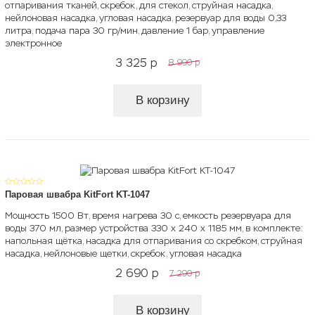
отпаривания тканей, скребок, для стекол, струйная насадка,
нейлоновая насадка, угловая насадка, резервуар для воды 0,33
литра, подача пара 30 гр/мин, давление 1 бар, управление
электронное
3 325
p
8 990
p
В корзину
Паровая швабра KitFort KT-1047
Мощность 1500 Вт, время нагрева 30 с, емкость резервуара для
воды 370 мл, размер устройства 330 х 240 х 1185 мм, в комплекте:
напольная щётка, насадка для отпаривания со скребком, струйная
насадка, нейлоновые щетки, скребок, угловая насадка
2 690
p
7 290
p
В корзину