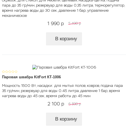
скребок, для стекол, для мебели, щелевая, насадка-щетка, подача
пара до 35 гр/мин, резервуар для воды 0,35 литра, терморегулятор,
время нагрева воды до 30 сек, давление 1 бар, управление
механическое
1 990
p
5 490
p
В корзину
Паровая швабра KitFort КТ-1006
Мощность 1500 Вт, насадки: для мытья полов, ковров, подача пара
35 гр/мин, резервуар для воды 0.45 литра, давление 1 бар, время
нагрева воды до 45 сек, время работы до 45 мин
2 100
p
6 590
p
В корзину