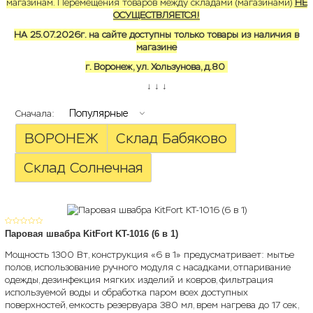
магазинам. Перемещения товаров между складами (магазинами)
НЕ
ОСУЩЕСТВЛЯЕТСЯ!
НА 25.07.2026г. на сайте доступны только товары из наличия в
магазине
г. Воронеж, ул. Хользунова, д.80
↓ ↓ ↓
Популярные
Сначала:
ВОРОНЕЖ
Склад Бабяково
Склад Солнечная
Паровая швабра KitFort KT-1016 (6 в 1)
Мощность 1300 Вт, конструкция «6 в 1» предусматривает: мытье
полов, использование ручного модуля с насадками, отпаривание
одежды, дезинфекция мягких изделий и ковров, фильтрация
используемой воды и обработка паром всех доступных
поверхностей, емкость резервуара 380 мл, врем нагрева до 17 сек,