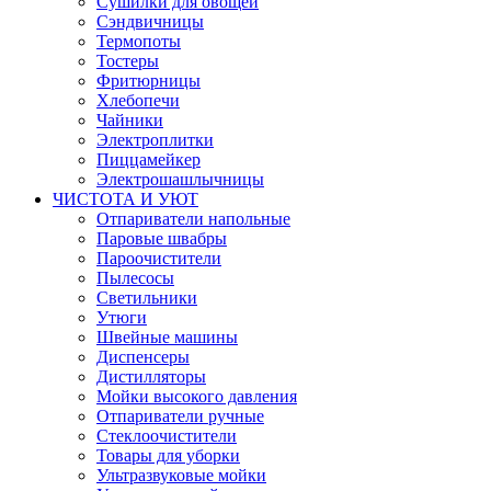
Сушилки для овощей
Сэндвичницы
Термопоты
Тостеры
Фритюрницы
Хлебопечи
Чайники
Электроплитки
Пиццамейкер
Электрошашлычницы
ЧИСТОТА И УЮТ
Отпариватели напольные
Паровые швабры
Пароочистители
Пылесосы
Светильники
Утюги
Швейные машины
Диспенсеры
Дистилляторы
Мойки высокого давления
Отпариватели ручные
Стеклоочистители
Товары для уборки
Ультразвуковые мойки