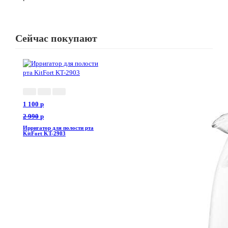
Сейчас покупают
1 100
p
2 990
p
Ирригатор для полости рта
KitFort KT-2903