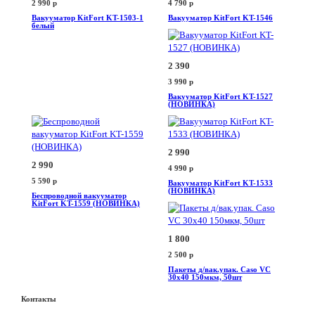
2 990
p
4 790
p
Вакууматор KitFort KT-1503-1
Вакууматор KitFort KT-1546
белый
2 390
3 990
p
Вакууматор KitFort KT-1527
(НОВИНКА)
2 990
2 990
4 990
p
5 590
p
Вакууматор KitFort KT-1533
(НОВИНКА)
Беспроводной вакууматор
KitFort KT-1559 (НОВИНКА)
1 800
2 500
p
Пакеты д/вак.упак. Caso VC
30x40 150мкм, 50шт
Контакты