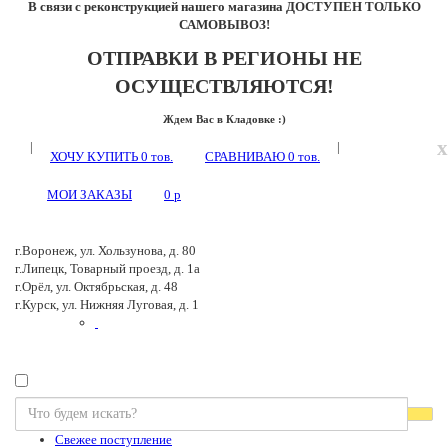
В связи с реконструкцией нашего магазина ДОСТУПЕН ТОЛЬКО
САМОВЫВОЗ!
ОТПРАВКИ В РЕГИОНЫ НЕ
ОСУЩЕСТВЛЯЮТСЯ!
Ждем Вас в Кладовке :)
x
|
|
ХОЧУ КУПИТЬ
0
тов.
СРАВНИВАЮ
0
тов.
МОИ ЗАКАЗЫ
0
p
г.Воронеж, ул. Хользунова, д. 80
г.Липецк, Товарный проезд, д. 1а
г.Орёл, ул. Октябрьская, д. 48
г.Курск, ул. Нижняя Луговая, д. 1
Свежее поступление