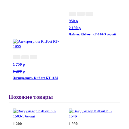
950
p
2 190
p
Чайник KitFort КТ-640-3 серый
1 750
p
5 290
p
Электрогриль KitFort KT-1655
Похожие товары
1 200
1 990