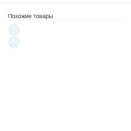
Похожие товары
Утюг Tuvio TVC02I беспроводной, с
автоотключением
1 990
3 990
p
Утюг Rowenta DW4345
2 350
4 690
p
Утюг Tefal FV2846E0