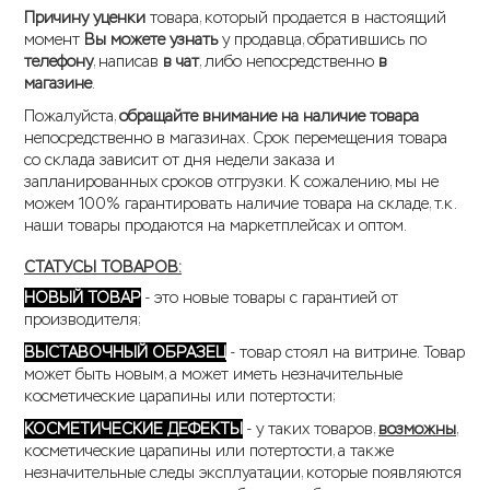
Причину уценки
товара, который продается в настоящий
момент
Вы можете узнать
у продавца, обратившись по
телефону
, написав
в чат
, либо непосредственно
в
магазине
.
Пожалуйста,
обращайте внимание на наличие товара
непосредственно в магазинах. Срок перемещения товара
со склада зависит от дня недели заказа и
запланированных сроков отгрузки. К сожалению, мы не
можем 100% гарантировать наличие товара на складе, т.к.
наши товары продаются на маркетплейсах и оптом.
СТАТУСЫ ТОВАРОВ:
НОВЫЙ ТОВАР
- это новые товары с гарантией от
производителя;
ВЫСТАВОЧНЫЙ ОБРАЗЕЦ
- товар стоял на витрине. Товар
может быть новым, а может иметь незначительные
косметические царапины или потертости;
КОСМЕТИЧЕСКИЕ ДЕФЕКТЫ
- у таких товаров,
возможны
,
косметические царапины или потертости, а также
незначительные следы эксплуатации, которые появляются