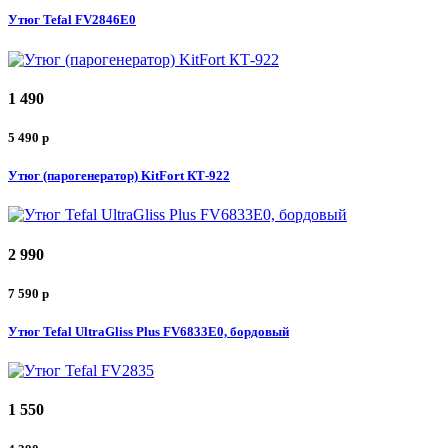
Утюг Tefal FV2846E0
1 490
5 490
p
Утюг (парогенератор) KitFort КТ-922
2 990
7 590
p
Утюг Tefal UltraGliss Plus FV6833E0, бордовый
1 550