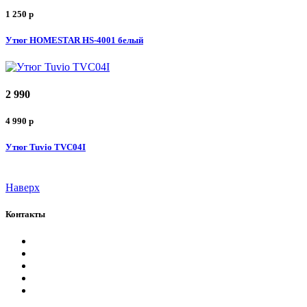
1 250
p
Утюг HOMESTAR HS-4001 белый
2 990
4 990
p
Утюг Tuvio TVC04I
Наверх
Контакты