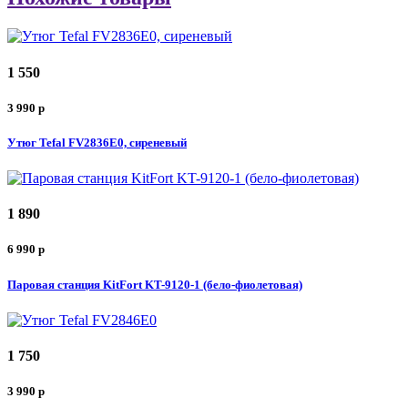
1 550
3 990
p
Утюг Tefal FV2836E0, сиреневый
1 890
6 990
p
Паровая станция KitFort KT-9120-1 (бело-фиолетовая)
1 750
3 990
p