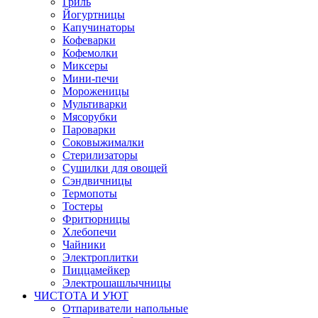
Гриль
Йогуртницы
Капучинаторы
Кофеварки
Кофемолки
Миксеры
Мини-печи
Мороженицы
Мультиварки
Мясорубки
Пароварки
Соковыжималки
Стерилизаторы
Сушилки для овощей
Сэндвичницы
Термопоты
Тостеры
Фритюрницы
Хлебопечи
Чайники
Электроплитки
Пиццамейкер
Электрошашлычницы
ЧИСТОТА И УЮТ
Отпариватели напольные