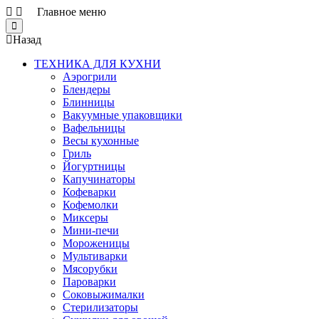
Главное меню
Close
Назад
ТЕХНИКА ДЛЯ КУХНИ
Аэрогрили
Блендеры
Блинницы
Вакуумные упаковщики
Вафельницы
Весы кухонные
Гриль
Йогуртницы
Капучинаторы
Кофеварки
Кофемолки
Миксеры
Мини-печи
Мороженицы
Мультиварки
Мясорубки
Пароварки
Соковыжималки
Стерилизаторы