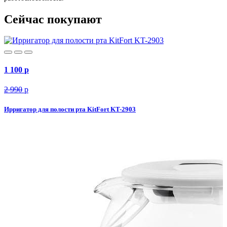
Сейчас покупают
1 100
p
2 990
p
Ирригатор для полости рта KitFort KT-2903