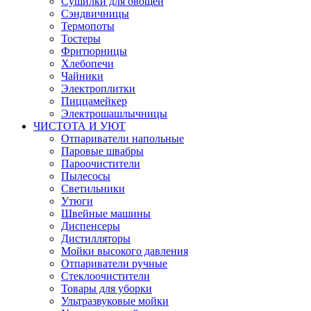
Сушилки для овощей
Сэндвичницы
Термопоты
Тостеры
Фритюрницы
Хлебопечи
Чайники
Электроплитки
Пиццамейкер
Электрошашлычницы
ЧИСТОТА И УЮТ
Отпариватели напольные
Паровые швабры
Пароочистители
Пылесосы
Светильники
Утюги
Швейные машины
Диспенсеры
Дистилляторы
Мойки высокого давления
Отпариватели ручные
Стеклоочистители
Товары для уборки
Ультразвуковые мойки