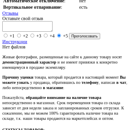
Автоматическое отключение
:
нет
Вертикальное отпаривание
:
есть
Отзывы
Оставьте свой отзыв
+1
+2
+3
+4
+5
Проголосовать
Инструкции
Нет файлов
Живые фотографии, размещенные на сайте к данному товару носят
демонстрационный характер
и не имеют привязки к конкретно
имеющемуся в продаже экземпляру.
Причину уценки
товара, который продается в настоящий момент
Вы
можете узнать
у продавца, обратившись по
телефону
, написав
в чат
,
либо непосредственно
в магазине
.
Пожалуйста,
обращайте внимание на наличие товара
непосредственно в магазинах. Срок перемещения товара со склада
зависит от дня недели заказа и запланированных сроков отгрузки. К
сожалению, мы не можем 100% гарантировать наличие товара на
складе, т.к. наши товары продаются на маркетплейсах и оптом.