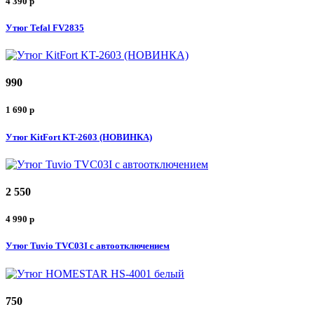
4 390
p
Утюг Tefal FV2835
990
1 690
p
Утюг KitFort KT-2603 (НОВИНКА)
2 550
4 990
p
Утюг Tuvio TVC03I с автоотключением
750