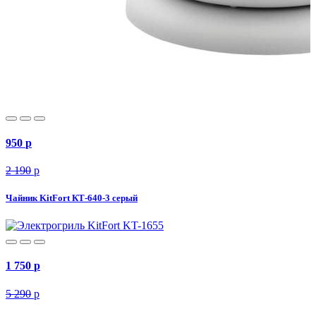
950
p
2 190
p
Чайник KitFort КТ-640-3 серый
1 750
p
5 290
p