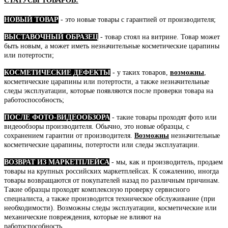
СТАТУСЫ ТОВАРОВ:
НОВЫЙ ТОВАР
- это новые товары с гарантией от производителя;
ВЫСТАВОЧНЫЙ ОБРАЗЕЦ
- товар стоял на витрине. Товар может
быть новым, а может иметь незначительные косметические царапины
или потертости;
КОСМЕТИЧЕСКИЕ ДЕФЕКТЫ
- у таких товаров,
возможны
,
косметические царапины или потертости, а также незначительные
следы эксплуатации, которые появляются после проверки товара на
работоспособность;
ПОСЛЕ ФОТО-ВИДЕООБЗОРА
- такие товары проходят фото или
видеообзоры производителя. Обычно, это новые образцы, с
сохранением гарантии от производителя.
Возможны
незначительные
косметические царапины, потертости или следы эксплуатации.
ВОЗВРАТ ИЗ МАРКЕТПЛЕЙСА
- мы, как и производитель, продаем
товары на крупных российских маркетплейсах. К сожалению, иногда
товары возвращаются от покупателей назад по различным причинам.
Такие образцы проходят комплексную проверку сервисного
специалиста, а также производится техническое обслуживание (при
необходимости). Возможны следы эксплуатации, косметические или
механические повреждения, которые не влияют на
работоспособность.