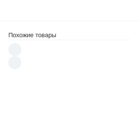
1 750
p
5 290
p
Похожие товары
Вертикальный пылесос Tuvio TS01EBHB,
черный
4 550
9 990
p
Пылесос вертикальный со станцией
самоочистки PLANTA PL-VCV102
10 990
25 990
p