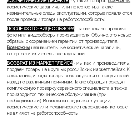
КОСМЕТИЧЕСКИЕ ДЕФЕКТЫ
- у таких товаров,
возможны
,
косметические царапины или потертости, а также
незначительные следы эксплуатации, которые появляются
после проверки товара на работоспособность;
ПОСЛЕ ФОТО-ВИДЕООБЗОРА
- такие товары проходят
фото или видеообзоры производителя. Обычно, это новые
образцы, с сохранением гарантии от производителя.
Возможны
незначительные косметические царапины,
потертости или следы эксплуатации.
ВОЗВРАТ ИЗ МАРКЕТПЛЕЙСА
- мы, как и производитель,
продаем товары на крупных российских маркетплейсах. К
сожалению, иногда товары возвращаются от покупателей
назад по различным причинам. Такие образцы проходят
комплексную проверку сервисного специалиста, а также
производится техническое обслуживание (при
необходимости). Возможны следы эксплуатации,
косметические или механические повреждения, которые
не влияют на работоспособность.