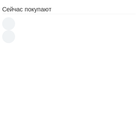
Сейчас покупают
Ирригатор для полости рта KitFort KT-2903
1 100
p
2 990
p
Чайник KitFort КТ-640-3 серый
950
p
2 190
p
Электрогриль KitFort KT-1655