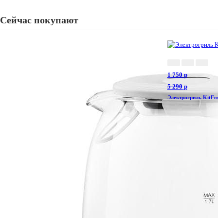
Сейчас покупают
1 750
p
5 290
p
Электрогриль KitFo