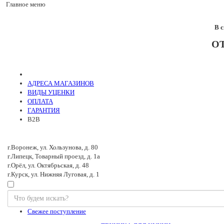
Главное меню
В 
О
АДРЕСА МАГАЗИНОВ
ВИДЫ УЦЕНКИ
ОПЛАТА
ГАРАНТИЯ
B2B
г.Воронеж, ул. Хользунова, д. 80
г.Липецк, Товарный проезд, д. 1а
г.Орёл, ул. Октябрьская, д. 48
г.Курск, ул. Нижняя Луговая, д. 1
Свежее поступление