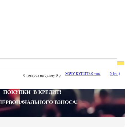
ХОЧУ КУПИТЬ
0
тов.
0
{ru.}
0
товаров на сумму
0
p
ПОКУПКИ В КРЕДИТ!
 ПЕРВОНАЧАЛЬНОГО ВЗНОСА!