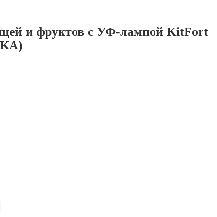
щей и фруктов с УФ-лампой KitFort
НКА)
 6 МЕСЯЦЕВ
: