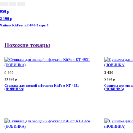
950
p
2 190
p
Чайник KitFort КТ-640-3 серый
Похожие товары
9 400
3 450
13 990
p
5 890
p
Сушилка для овощей и фруктов KitFort КТ-4951
Сушилка для овоще
(НОВИНКА)
(НОВИНКА)