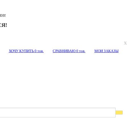
ОЗ!
Я!
x
ХОЧУ КУПИТЬ
0
тов.
СРАВНИВАЮ
0
тов.
МОИ ЗАКАЗЫ