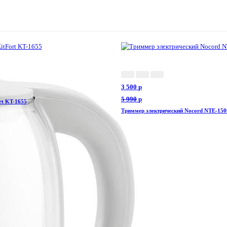
ДЛЯ ПОДАРКА
3 500
p
5 990
p
rt KT-1655
Триммер электрический Nocord NTE-150