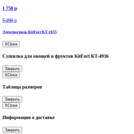
1 750
p
5 290
p
Электрогриль KitFort KT-1655
X
Close
Сушилка для овощей и фруктов KitFort KT-4936
Закрыть
X
Close
Таблица размеров
Закрыть
X
Close
Информация о доставке
Закрыть