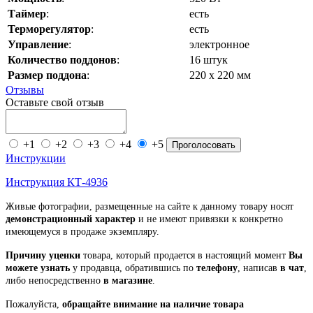
Таймер
:
есть
Терморегулятор
:
есть
Управление
:
электронное
Количество поддонов
:
16 штук
Размер поддона
:
220 х 220 мм
Отзывы
Оставьте свой отзыв
+1
+2
+3
+4
+5
Проголосовать
Инструкции
Инструкция КТ-4936
Живые фотографии, размещенные на сайте к данному товару носят
демонстрационный характер
и не имеют привязки к конкретно
имеющемуся в продаже экземпляру.
Причину уценки
товара, который продается в настоящий момент
Вы
можете узнать
у продавца, обратившись по
телефону
, написав
в чат
,
либо непосредственно
в магазине
.
Пожалуйста,
обращайте внимание на наличие товара