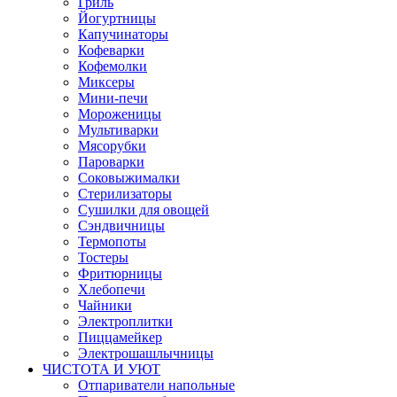
Гриль
Йогуртницы
Капучинаторы
Кофеварки
Кофемолки
Миксеры
Мини-печи
Мороженицы
Мультиварки
Мясорубки
Пароварки
Соковыжималки
Стерилизаторы
Сушилки для овощей
Сэндвичницы
Термопоты
Тостеры
Фритюрницы
Хлебопечи
Чайники
Электроплитки
Пиццамейкер
Электрошашлычницы
ЧИСТОТА И УЮТ
Отпариватели напольные