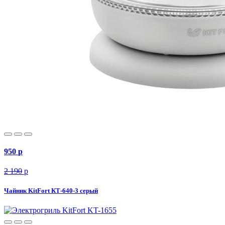
950
p
2 190
p
Чайник KitFort КТ-640-3 серый