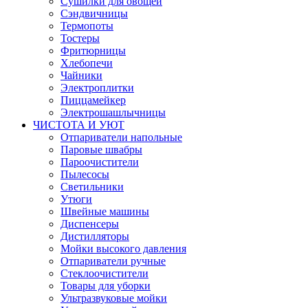
Сушилки для овощей
Сэндвичницы
Термопоты
Тостеры
Фритюрницы
Хлебопечи
Чайники
Электроплитки
Пиццамейкер
Электрошашлычницы
ЧИСТОТА И УЮТ
Отпариватели напольные
Паровые швабры
Пароочистители
Пылесосы
Светильники
Утюги
Швейные машины
Диспенсеры
Дистилляторы
Мойки высокого давления
Отпариватели ручные
Стеклоочистители
Товары для уборки
Ультразвуковые мойки