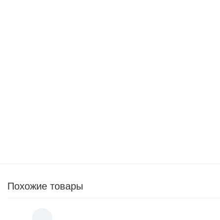
1 100
p
2 990
p
Чайник KitFort КТ-640-3 серый
950
p
2 190
p
Электрогриль KitFort KT-1655
1 750
p
5 290
p
Похожие товары