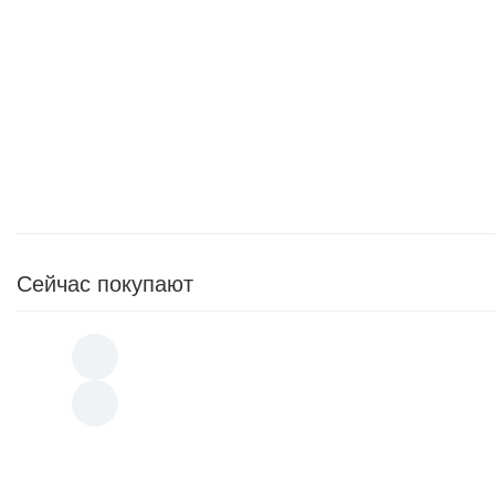
Сейчас покупают
Ирригатор для полости рта KitFort KT-290