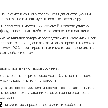
ые на сайте к данному товару носят
демонстрационный
 к конкретно имеющемуся в продаже экземпляру.
рый продается в настоящий момент
Вы можете узнать
у
ефону
, написав
в чат
, либо непосредственно
в магазине
.
ие на наличие товара
непосредственно в магазинах. Срок
 зависит от дня недели заказа и запланированных сроков
можем 100% гарантировать наличие товара на складе, т.к.
кетплейсах и оптом.
вары с гарантией от производителя;
овар стоял на витрине. Товар может быть новым, а может
ические царапины или потертости;
 у таких товаров,
возможны
, косметические царапины или
ельные следы эксплуатации, которые появляются после
собность;
А
- такие товары проходят фото или видеообзоры