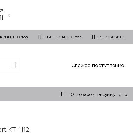
ОЗ!
x
!
 КУПИТЬ
0
тов.
СРАВНИВАЮ
0
тов.
МОИ ЗАКАЗЫ
Свежее поступление
0
товаров на сумму
0
p
rt KT-1112