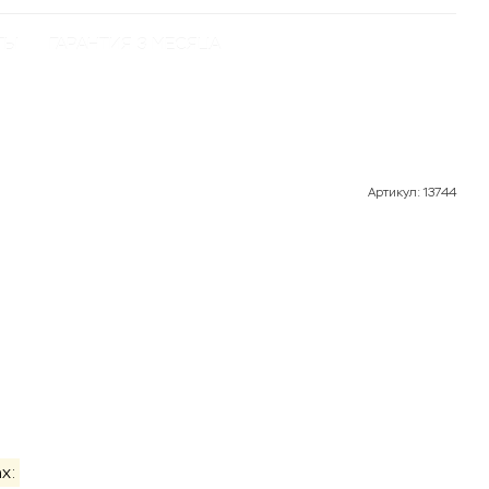
ТЫ
ГАРАНТИЯ 3 МЕСЯЦА
Артикул
:
13744
Товар под заказ
х: