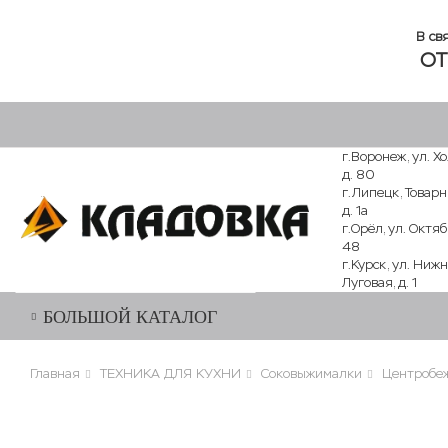
В св
ОТ
г.Воронеж, ул. Х
д. 80
г.Липецк, Товарн
д. 1а
г.Орёл, ул. Октяб
48
г.Курск, ул. Ниж
Луговая, д. 1
БОЛЬШОЙ КАТАЛОГ
Главная
ТЕХНИКА ДЛЯ КУХНИ
Соковыжималки
Центробе