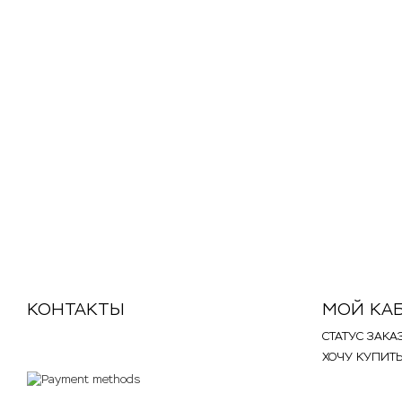
Соковыжималка BRAYER BR1710
3 550
4 550
p
Центробежная соковыжималка Tuvio TJ02MM,
1 990
4 990
p
КОНТАКТЫ
МОЙ КА
.
.
СТАТУС ЗАКА
ХОЧУ КУПИТ