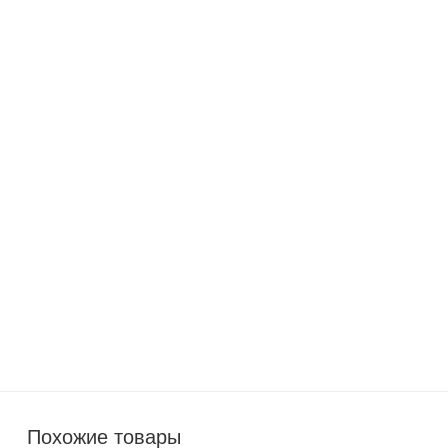
1 100
p
2 990
p
Чайник KitFort КТ-640-3 серый
950
p
2 190
p
Отпариватель ручной Kitfort КТ-929-3
(синий, 2 в 1)
1 100
p
3 590
p
Тепловентилятор BRAYER BR4802
2 990
p
5 990
p
Похожие товары