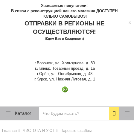
lose
lose
Уважаемые покупатели!
В связи с реконструкцией нашего магазина ДОСТУПЕН
ТОЛЬКО САМОВЫВОЗ!
x
ОТПРАВКИ В РЕГИОНЫ НЕ
ОСУЩЕСТВЛЯЮТСЯ!
Ждем Вас в Кладовке :)
г.Воронеж, ул. Хользунова, д. 80
г.Липецк, Товарный проезд, д. 1а
г.Орёл, ул. Октябрьская, д. 48
г.Курск, ул. Нижняя Луговая, д. 1
Каталог
Главная
ЧИСТОТА И УЮТ
Паровые швабры