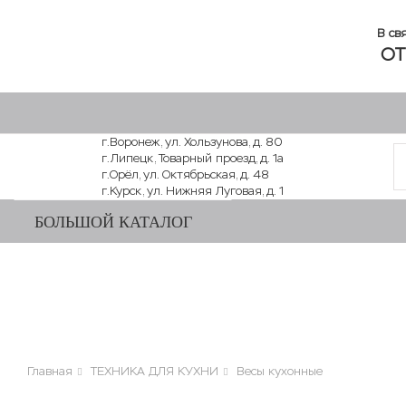
В св
ОТ
г.Воронеж, ул. Хользунова, д. 80
г.Липецк, Товарный проезд, д. 1а
г.Орёл, ул. Октябрьская, д. 48
г.Курск, ул. Нижняя Луговая, д. 1
БОЛЬШОЙ КАТАЛОГ
Главная
ТЕХНИКА ДЛЯ КУХНИ
Весы кухонные