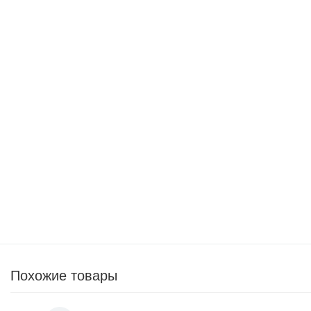
950
p
2 190
p
Электрогриль KitFort KT-1655
1 750
p
5 290
p
Триммер электрический Nocord NTE-1500
ДЛЯ ПОДАРКА
3 500
p
5 990
p
Похожие товары