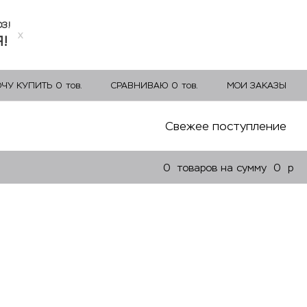
ОЗ!
x
!
ОЧУ КУПИТЬ
0
тов.
СРАВНИВАЮ
0
тов.
МОИ ЗАКАЗЫ
Свежее поступление
0
товаров на сумму
0
p
ПОКУПКИ В КРЕДИТ!
БЕЗ ПЕРВОНАЧАЛЬНОГО ВЗНОСА!