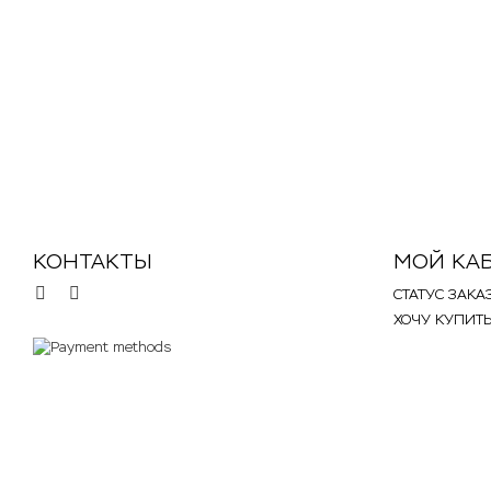
Весы кухонные Lumme LU-1302
350
550
p
КОНТАКТЫ
МОЙ КА
СТАТУС ЗАКА
.
.
ХОЧУ КУПИТ