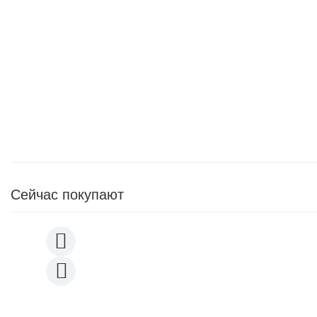
Сейчас покупают
Чайник KitFort КТ-640-3 серый