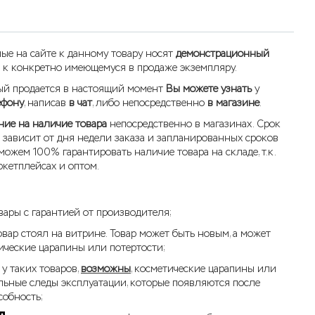
ые на сайте к данному товару носят
демонстрационный
 к конкретно имеющемуся в продаже экземпляру.
рый продается в настоящий момент
Вы можете узнать
у
ефону
, написав
в чат
, либо непосредственно
в магазине
.
ие на наличие товара
непосредственно в магазинах. Срок
 зависит от дня недели заказа и запланированных сроков
можем 100% гарантировать наличие товара на складе, т.к.
кетплейсах и оптом.
вары с гарантией от производителя;
овар стоял на витрине. Товар может быть новым, а может
ические царапины или потертости;
 у таких товаров,
возможны
, косметические царапины или
ельные следы эксплуатации, которые появляются после
собность;