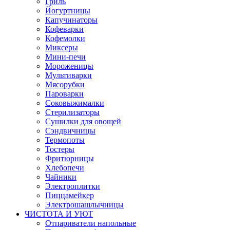
Гриль
Йогуртницы
Капучинаторы
Кофеварки
Кофемолки
Миксеры
Мини-печи
Мороженицы
Мультиварки
Мясорубки
Пароварки
Соковыжималки
Стерилизаторы
Сушилки для овощей
Сэндвичницы
Термопоты
Тостеры
Фритюрницы
Хлебопечи
Чайники
Электроплитки
Пиццамейкер
Электрошашлычницы
ЧИСТОТА И УЮТ
Отпариватели напольные