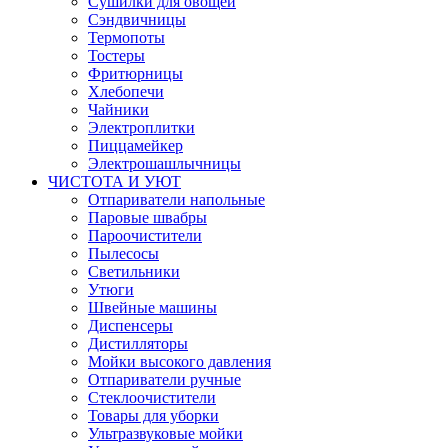
Сушилки для овощей
Сэндвичницы
Термопоты
Тостеры
Фритюрницы
Хлебопечи
Чайники
Электроплитки
Пиццамейкер
Электрошашлычницы
ЧИСТОТА И УЮТ
Отпариватели напольные
Паровые швабры
Пароочистители
Пылесосы
Светильники
Утюги
Швейные машины
Диспенсеры
Дистилляторы
Мойки высокого давления
Отпариватели ручные
Стеклоочистители
Товары для уборки
Ультразвуковые мойки