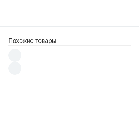
2 990
p
5 990
p
Похожие товары
Кофеварка FIRST FA-5453-4 черный
1 190
1 790
p
Кофеварка KitFort KT-732 (НОВИНКА)