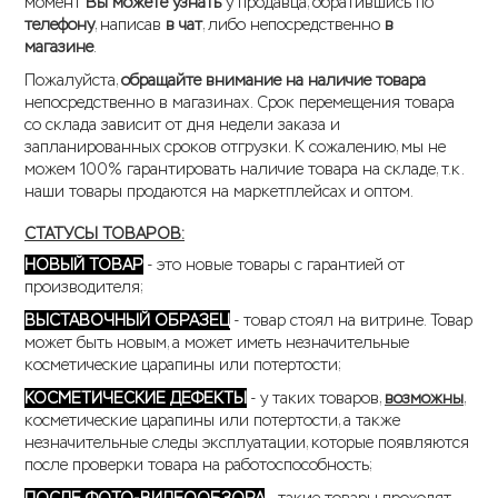
момент
Вы можете узнать
у продавца, обратившись по
телефону
, написав
в чат
, либо непосредственно
в
магазине
.
Пожалуйста,
обращайте внимание на наличие товара
непосредственно в магазинах. Срок перемещения товара
со склада зависит от дня недели заказа и
запланированных сроков отгрузки. К сожалению, мы не
можем 100% гарантировать наличие товара на складе, т.к.
наши товары продаются на маркетплейсах и оптом.
СТАТУСЫ ТОВАРОВ:
НОВЫЙ ТОВАР
- это новые товары с гарантией от
производителя;
ВЫСТАВОЧНЫЙ ОБРАЗЕЦ
- товар стоял на витрине. Товар
может быть новым, а может иметь незначительные
косметические царапины или потертости;
КОСМЕТИЧЕСКИЕ ДЕФЕКТЫ
- у таких товаров,
возможны
,
косметические царапины или потертости, а также
незначительные следы эксплуатации, которые появляются
после проверки товара на работоспособность;