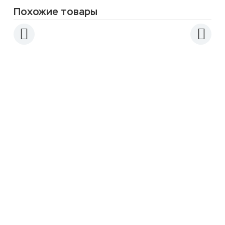
Похожие товары
Электрогриль KitFort КТ-3613
(НОВИНКА)
2 390
3 990
p
Электрический гриль со съёмными
панелями GFGRIL GF-151 (уценка)
2 550
6 990
p
Гриль-пресс BRAYER BR2006
4 690
6 990
p