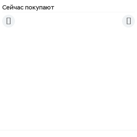
Сейчас покупают
Ирригатор для полости рта KitFort KT-
2903
1 100
2 990
p
p
Чайник KitFort КТ-640-3 серый
950
2 190
p
p
Электрогриль KitFort KT-1655
1 750
5 290
p
p