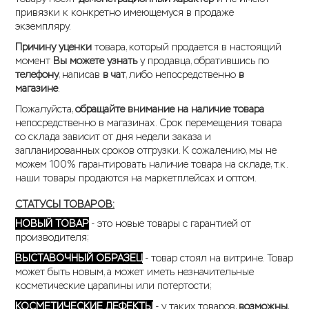
привязки к конкретно имеющемуся в продаже
экземпляру.
Причину уценки
товара, который продается в настоящий
момент
Вы можете узнать
у продавца, обратившись по
телефону
, написав
в чат
, либо непосредственно
в
магазине
.
Пожалуйста,
обращайте внимание на наличие товара
непосредственно в магазинах. Срок перемещения товара
со склада зависит от дня недели заказа и
запланированных сроков отгрузки. К сожалению, мы не
можем 100% гарантировать наличие товара на складе, т.к.
наши товары продаются на маркетплейсах и оптом.
СТАТУСЫ ТОВАРОВ:
НОВЫЙ ТОВАР
- это новые товары с гарантией от
производителя;
ВЫСТАВОЧНЫЙ ОБРАЗЕЦ
- товар стоял на витрине. Товар
может быть новым, а может иметь незначительные
косметические царапины или потертости;
КОСМЕТИЧЕСКИЕ ДЕФЕКТЫ
- у таких товаров,
возможны
,