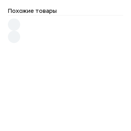
Похожие товары
Чайник KitFort KT-6605
1 750
3 290
p
Чайник KitFort KT-8705
1 250
2 190
p
Чайник KitFort KT-6740