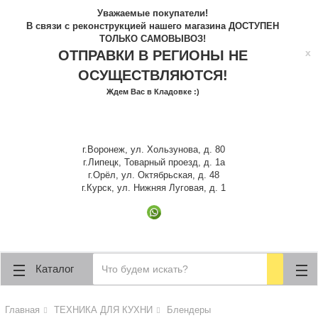
lose
lose
Уважаемые покупатели!
В связи с реконструкцией нашего магазина ДОСТУПЕН
ТОЛЬКО САМОВЫВОЗ!
x
ОТПРАВКИ В РЕГИОНЫ НЕ
ОСУЩЕСТВЛЯЮТСЯ!
Ждем Вас в Кладовке :)
г.Воронеж, ул. Хользунова, д. 80
г.Липецк, Товарный проезд, д. 1а
г.Орёл, ул. Октябрьская, д. 48
г.Курск, ул. Нижняя Луговая, д. 1
Каталог
Главная
ТЕХНИКА ДЛЯ КУХНИ
Блендеры