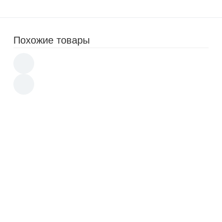
Похожие товары
Кухонный процессор KitFort KT-1395 (11
в 1)
5 990
16 590
p
Кухонный комбайн ARESA AR-1701
4 990
9 990
p