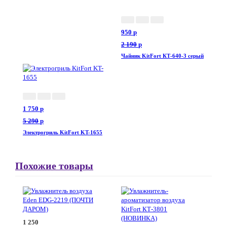
950
p
2 190
p
Чайник KitFort КТ-640-3 серый
1 750
p
5 290
p
Электрогриль KitFort KT-1655
Похожие товары
1 250