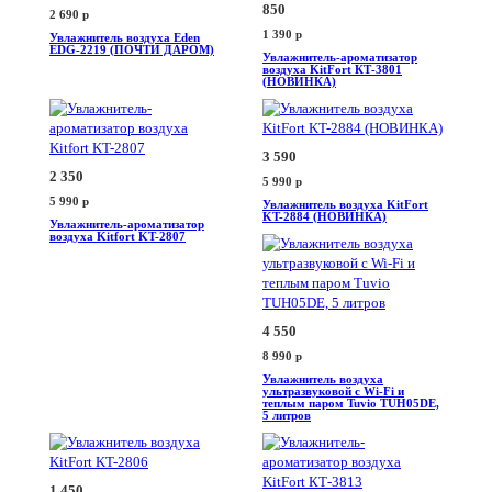
850
2 690
p
1 390
p
Увлажнитель воздуха Eden
EDG-2219 (ПОЧТИ ДАРОМ)
Увлажнитель-ароматизатор
воздуха KitFort КТ-3801
(НОВИНКА)
3 590
2 350
5 990
p
5 990
p
Увлажнитель воздуха KitFort
KT-2884 (НОВИНКА)
Увлажнитель-ароматизатор
воздуха Kitfort KT-2807
4 550
8 990
p
Увлажнитель воздуха
ультразвуковой с Wi-Fi и
теплым паром Tuvio TUH05DE,
5 литров
1 450