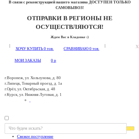
В связи с реконструкцией нашего магазина ДОСТУПЕН ТОЛЬКО
САМОВЫВОЗ!
ОТПРАВКИ В РЕГИОНЫ НЕ
ОСУЩЕСТВЛЯЮТСЯ!
Ждем Вас в Кладовке :)
x
|
|
ХОЧУ КУПИТЬ
0
тов.
СРАВНИВАЮ
0
тов.
МОИ ЗАКАЗЫ
0
p
г.Воронеж, ул. Хользунова, д. 80
г.Липецк, Товарный проезд, д. 1а
г.Орёл, ул. Октябрьская, д. 48
г.Курск, ул. Нижняя Луговая, д. 1
Свежее поступление