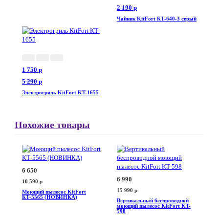
2 190
p
Чайник KitFort КТ-640-3 серый
1 750
p
5 290
p
Электрогриль KitFort KT-1655
Похожие товары
6 650
6 990
10 590
p
15 990
p
Моющий пылесос KitFort
КТ-5565 (НОВИНКА)
Вертикальный беспроводной
моющий пылесос KitFort KT-
598