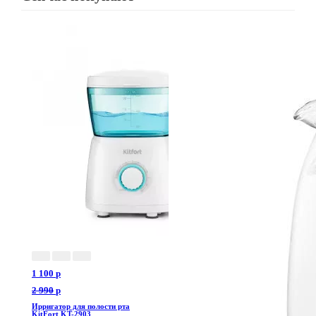
1 100
p
2 990
p
Ирригатор для полости рта
KitFort KT-2903