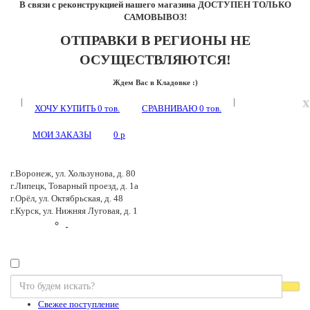
В связи с реконструкцией нашего магазина ДОСТУПЕН ТОЛЬКО
САМОВЫВОЗ!
ОТПРАВКИ В РЕГИОНЫ НЕ
ОСУЩЕСТВЛЯЮТСЯ!
Ждем Вас в Кладовке :)
x
|
|
ХОЧУ КУПИТЬ
0
тов.
СРАВНИВАЮ
0
тов.
МОИ ЗАКАЗЫ
0
p
г.Воронеж, ул. Хользунова, д. 80
г.Липецк, Товарный проезд, д. 1а
г.Орёл, ул. Октябрьская, д. 48
г.Курск, ул. Нижняя Луговая, д. 1
Свежее поступление