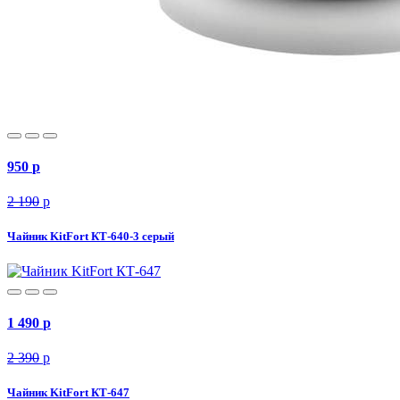
950
p
2 190
p
Чайник KitFort КТ-640-3 серый
1 490
p
2 390
p
Чайник KitFort КТ-647