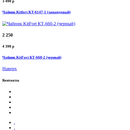
3 490
p
Чайник Kitfort KT-6147-1 (лавандовый)
2 250
4 390
p
Чайник KitFort КТ-660-2 (черный)
Наверх
Контакты
.
.