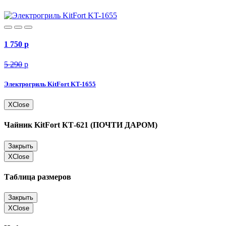
1 750
p
5 290
p
Электрогриль KitFort KT-1655
X
Close
Чайник KitFort КТ-621 (ПОЧТИ ДАРОМ)
Закрыть
X
Close
Таблица размеров
Закрыть
X
Close