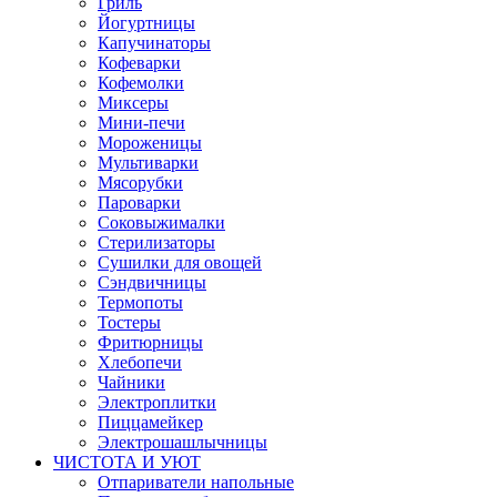
Гриль
Йогуртницы
Капучинаторы
Кофеварки
Кофемолки
Миксеры
Мини-печи
Мороженицы
Мультиварки
Мясорубки
Пароварки
Соковыжималки
Стерилизаторы
Сушилки для овощей
Сэндвичницы
Термопоты
Тостеры
Фритюрницы
Хлебопечи
Чайники
Электроплитки
Пиццамейкер
Электрошашлычницы
ЧИСТОТА И УЮТ
Отпариватели напольные