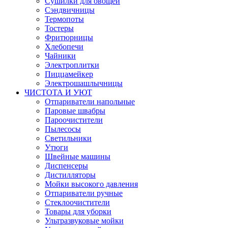
Сушилки для овощей
Сэндвичницы
Термопоты
Тостеры
Фритюрницы
Хлебопечи
Чайники
Электроплитки
Пиццамейкер
Электрошашлычницы
ЧИСТОТА И УЮТ
Отпариватели напольные
Паровые швабры
Пароочистители
Пылесосы
Светильники
Утюги
Швейные машины
Диспенсеры
Дистилляторы
Мойки высокого давления
Отпариватели ручные
Стеклоочистители
Товары для уборки
Ультразвуковые мойки