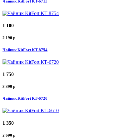
Чайник KitFort KT-6711
1 100
2 190
p
Чайник KitFort KT-8754
1 750
3 390
p
Чайник KitFort КТ-6720
1 350
2 690
p