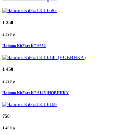
1 250
2 390
p
Чайник KitFort KT-6682
1 450
2 590
p
Чайник KitFort KT-6145 (НОВИНКА)
750
1 490
p