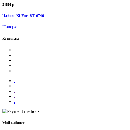
3 990
p
Чайник KitFort KT-6740
Наверх
Контакты
.
.
.
.
.
Мой кабинет