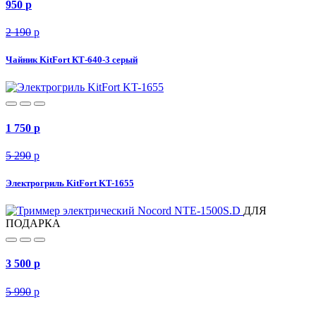
950
p
2 190
p
Чайник KitFort КТ-640-3 серый
1 750
p
5 290
p
Электрогриль KitFort KT-1655
ДЛЯ
ПОДАРКА
3 500
p
5 990
p