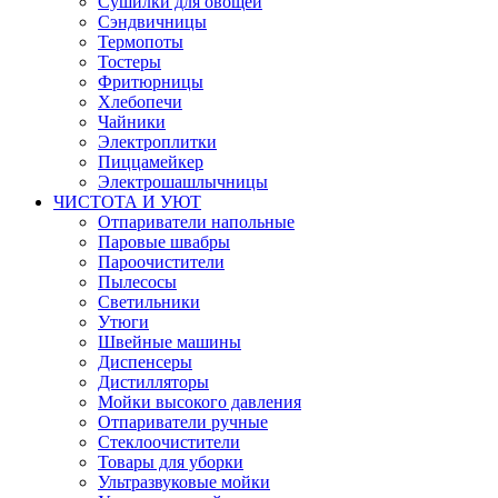
Сушилки для овощей
Сэндвичницы
Термопоты
Тостеры
Фритюрницы
Хлебопечи
Чайники
Электроплитки
Пиццамейкер
Электрошашлычницы
ЧИСТОТА И УЮТ
Отпариватели напольные
Паровые швабры
Пароочистители
Пылесосы
Светильники
Утюги
Швейные машины
Диспенсеры
Дистилляторы
Мойки высокого давления
Отпариватели ручные
Стеклоочистители
Товары для уборки
Ультразвуковые мойки