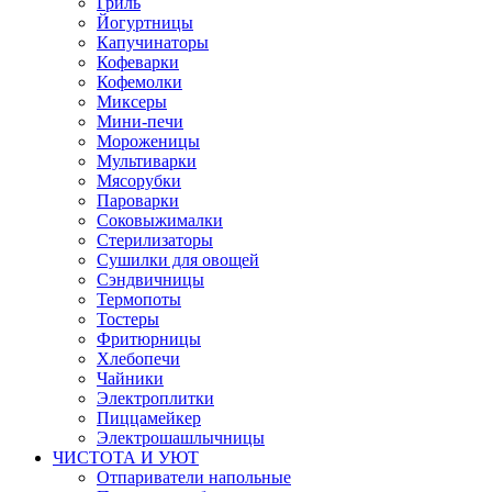
Гриль
Йогуртницы
Капучинаторы
Кофеварки
Кофемолки
Миксеры
Мини-печи
Мороженицы
Мультиварки
Мясорубки
Пароварки
Соковыжималки
Стерилизаторы
Сушилки для овощей
Сэндвичницы
Термопоты
Тостеры
Фритюрницы
Хлебопечи
Чайники
Электроплитки
Пиццамейкер
Электрошашлычницы
ЧИСТОТА И УЮТ
Отпариватели напольные